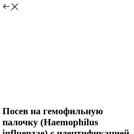
Посев на гемофильную
палочку (Наemophilus
influenzae) с идентификацией