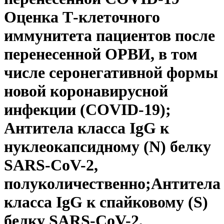
Оценка Т-клеточного
иммунитета пациентов после
перенесенной ОРВИ, в том
числе серонегативной формы
новой коронавирусной
инфекции (COVID-19);
Антитела класса IgG к
нуклеокапсидному (N) белку
SARS-CoV-2,
полуколичественно;Антитела
класса IgG к спайковому (S)
белку SARS-CoV-2,