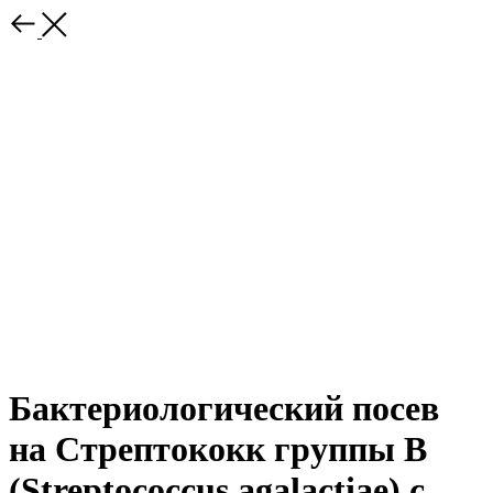
Бактериологический посев
на Стрептококк группы B
(Streptococcus agalactiae) с