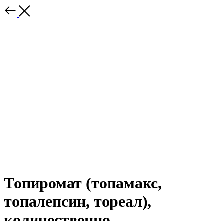
Топиромат (топамакс,
топалепсин, тореал),
количественно