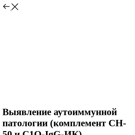
Выявление аутоиммунной
патологии (комплемент CH-
50 и С1Q-IgG-ИК)