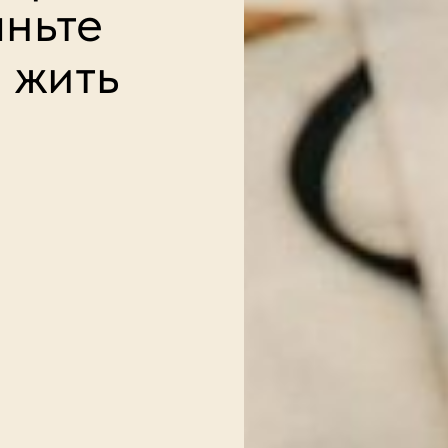
аньте
е жить