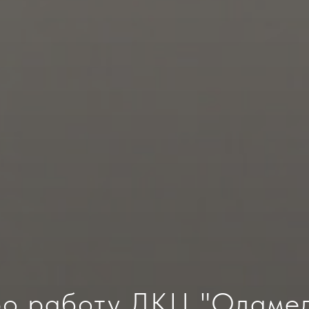
о работу ЛКЦ "Одамед